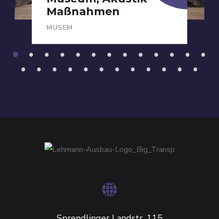
Maßnahmen
MUSEM
1
2
3
4
5
6
7
8
9
1
1
1
1
0
1
2
3
1
1
1
1
1
1
2
2
2
2
2
2
4
5
6
7
8
9
0
1
2
3
4
5
Sprendlinger Landstr. 115